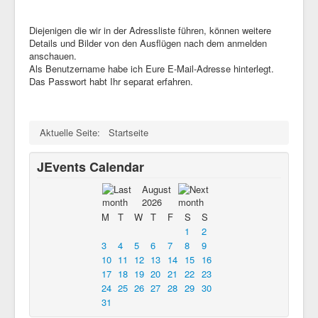
Diejenigen die wir in der Adressliste führen, können weitere
Details und Bilder von den Ausflügen nach dem anmelden
anschauen.
Als Benutzername habe ich Eure E-Mail-Adresse hinterlegt.
Das Passwort habt Ihr separat erfahren.
Aktuelle Seite:
Startseite
JEvents Calendar
August
2026
M
T
W
T
F
S
S
1
2
3
4
5
6
7
8
9
10
11
12
13
14
15
16
17
18
19
20
21
22
23
24
25
26
27
28
29
30
31